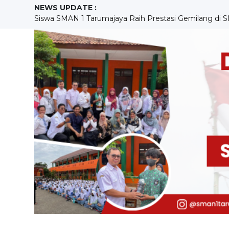
NEWS UPDATE :
Siswa SMAN 1 Tarumajaya Raih Prestasi Gemilang di S
SMAN 1 Tarumajaya Siap Sambut Calon Siswa Baru, Sosial
Peringatan Hari Kebangkitan Nasional 2023 Di SMAN 1 
Pelaksanaan In House Training Ke-5 SMAN 1 Tarumajaya
LITERASI "BAHAYA ROKOK DIKALANGAN PELAJAR" 
Penerimaan Peserta Didik Baru Tahun Pelajaran 2023/
Pemuda sadar hukum, SMAN 1 Tarumajaya Siap berpartis
IHT Asesmen dan Pelaporan Pada Implementasi Kurik
Cintai Bahasa Indonesia, Lestarikan Bahasa Daerah Kuas
SMAN 1 Tarumajaya Gelar Kerja Bakti Peringati Hari Li