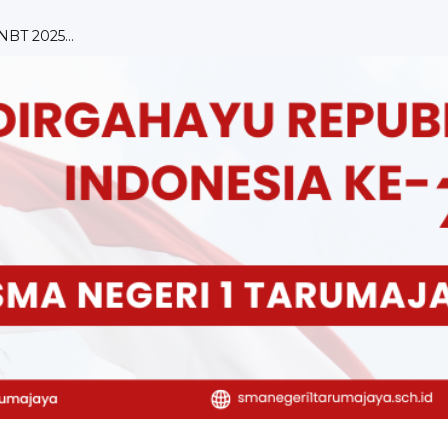
NBT 2025...
isasi ...
Tarumaja...
 ...
OLEH DUTA HUKUM &...
2024 SMA ...
ipasi da...
ulum Merdek...
ai Bah...
ngkunga...