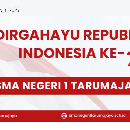
isasi ...
Tarumaja...
 ...
OLEH DUTA HUKUM &...
2024 SMA ...
ipasi da...
ulum Merdek...
ai Bah...
ngkunga...
NBT 2025...