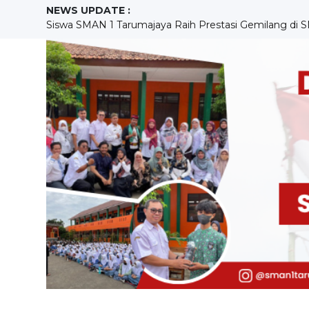
NEWS UPDATE :
SMAN 1 Tarumajaya Siap Sambut Calon Siswa Baru, Sosial
Peringatan Hari Kebangkitan Nasional 2023 Di SMAN 1 
Pelaksanaan In House Training Ke-5 SMAN 1 Tarumajaya
LITERASI "BAHAYA ROKOK DIKALANGAN PELAJAR" 
Penerimaan Peserta Didik Baru Tahun Pelajaran 2023/
Pemuda sadar hukum, SMAN 1 Tarumajaya Siap berpartis
IHT Asesmen dan Pelaporan Pada Implementasi Kurik
Cintai Bahasa Indonesia, Lestarikan Bahasa Daerah Kuas
SMAN 1 Tarumajaya Gelar Kerja Bakti Peringati Hari Li
Siswa SMAN 1 Tarumajaya Raih Prestasi Gemilang di S