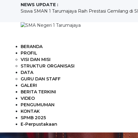
NEWS UPDATE :
Siswa SMAN 1 Tarumajaya Raih Prestasi Gemilang di S
SMAN 1 Tarumajaya Siap Sambut Calon Siswa Baru, Sosial
Peringatan Hari Kebangkitan Nasional 2023 Di SMAN 1 
Pelaksanaan In House Training Ke-5 SMAN 1 Tarumajaya
LITERASI "BAHAYA ROKOK DIKALANGAN PELAJAR" 
Penerimaan Peserta Didik Baru Tahun Pelajaran 2023/
BERANDA
Pemuda sadar hukum, SMAN 1 Tarumajaya Siap berpartis
PROFIL
IHT Asesmen dan Pelaporan Pada Implementasi Kurik
VISI DAN MISI
Cintai Bahasa Indonesia, Lestarikan Bahasa Daerah Kuas
STRUKTUR ORGANISASI
SMAN 1 Tarumajaya Gelar Kerja Bakti Peringati Hari Li
DATA
GURU DAN STAFF
GALERI
BERITA TERKINI
VIDEO
PENGUMUMAN
KONTAK
SPMB 2025
E-Perpustakaan