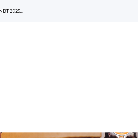
NBT 2025...
isasi ...
Tarumaja...
 ...
OLEH DUTA HUKUM &...
2024 SMA ...
ipasi da...
ulum Merdek...
ai Bah...
ngkunga...