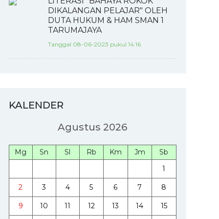
LITERASI "BAHAYA ROKOK
DIKALANGAN PELAJAR" OLEH
DUTA HUKUM & HAM SMAN 1
TARUMAJAYA
Tanggal 08-06-2023 pukul 14:16
KALENDER
Agustus 2026
Mg
Sn
Sl
Rb
Km
Jm
Sb
1
2
3
4
5
6
7
8
9
10
11
12
13
14
15