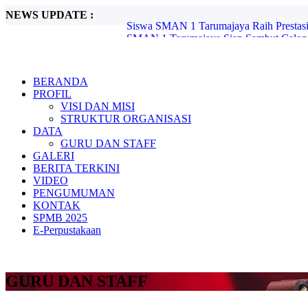
NEWS UPDATE :
Siswa SMAN 1 Tarumajaya Raih Prestasi
SMAN 1 Tarumajaya Siap Sambut Calon Si
Peringatan Hari Kebangkitan Nasional 
Pelaksanaan In House Training Ke-5 SM
LITERASI "BAHAYA ROKOK DIKA
BERANDA
Penerimaan Peserta Didik Baru Tahun Pe
PROFIL
Pemuda sadar hukum, SMAN 1 Tarumajaya 
VISI DAN MISI
IHT Asesmen dan Pelaporan Pada Implem
STRUKTUR ORGANISASI
Cintai Bahasa Indonesia, Lestarikan Bah
DATA
SMAN 1 Tarumajaya Gelar Kerja Bakti Pe
GURU DAN STAFF
GALERI
BERITA TERKINI
VIDEO
PENGUMUMAN
KONTAK
SPMB 2025
E-Perpustakaan
GURU DAN STAFF