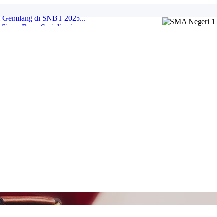
 Gemilang di SNBT 2025...
swa Baru, Sosialisasi ...
2023 Di SMAN 1 Tarumaja...
AN 1 Tarumajaya ...
LANGAN PELAJAR" OLEH DUTA HUKUM &...
lajaran 2023/2024 SMA ...
Siap berpartisipasi da...
entasi Kurikulum Merdek...
asa Daerah Kuasai Bah...
ringati Hari Lingkunga...