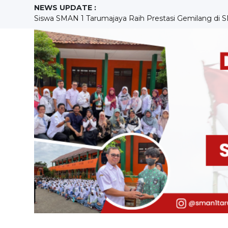
NEWS UPDATE :
Siswa SMAN 1 Tarumajaya Raih Prestasi Gemilang di S
SMAN 1 Tarumajaya Siap Sambut Calon Siswa Baru, Sosial
Peringatan Hari Kebangkitan Nasional 2023 Di SMAN 1 
Pelaksanaan In House Training Ke-5 SMAN 1 Tarumajaya
LITERASI "BAHAYA ROKOK DIKALANGAN PELAJAR" 
Penerimaan Peserta Didik Baru Tahun Pelajaran 2023/
Pemuda sadar hukum, SMAN 1 Tarumajaya Siap berpartis
IHT Asesmen dan Pelaporan Pada Implementasi Kurik
Cintai Bahasa Indonesia, Lestarikan Bahasa Daerah Kuas
SMAN 1 Tarumajaya Gelar Kerja Bakti Peringati Hari Li