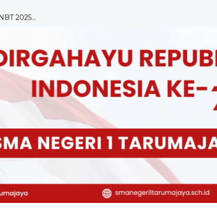
NBT 2025...
isasi ...
Tarumaja...
 ...
OLEH DUTA HUKUM &...
2024 SMA ...
ipasi da...
ulum Merdek...
ai Bah...
ngkunga...