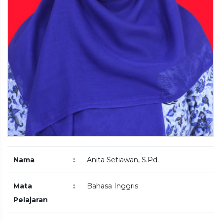
Nama
:
Anita Setiawan, S.Pd.
Mata
:
Bahasa Inggris
Pelajaran